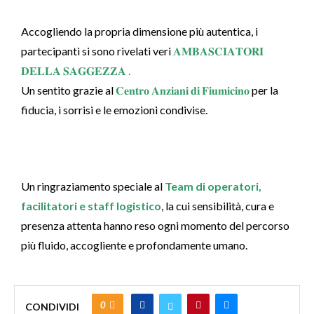
Accogliendo la propria dimensione più autentica, i
partecipanti si sono rivelati veri
𝐀𝐌𝐁𝐀𝐒𝐂𝐈𝐀𝐓𝐎𝐑𝐈
𝐃𝐄𝐋𝐋𝐀 𝐒𝐀𝐆𝐆𝐄𝐙𝐙𝐀 .
Un sentito grazie al
𝐂𝐞𝐧𝐭𝐫𝐨 𝐀𝐧𝐳𝐢𝐚𝐧𝐢 𝐝𝐢 𝐅𝐢𝐮𝐦𝐢𝐜𝐢𝐧𝐨
per la
fiducia, i sorrisi e le emozioni condivise.
Un ringraziamento speciale al
Team di operatori,
facilitatori e staff logistico
, la cui sensibilità, cura e
presenza attenta hanno reso ogni momento del percorso
più fluido, accogliente e profondamente umano.
0
CONDIVIDI