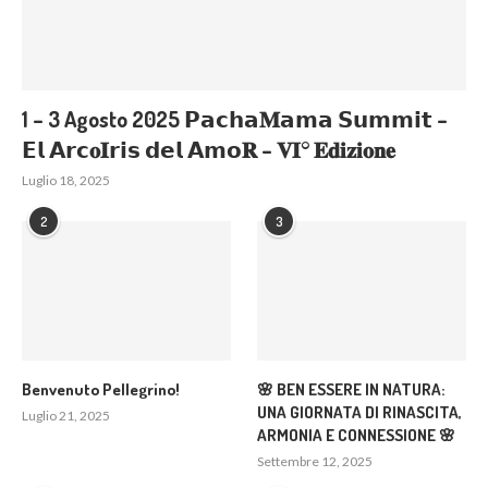
1 – 3 Agosto 2025 𝗣𝗮𝗰𝗵𝗮𝐌𝗮𝗺𝗮 𝗦𝘂𝗺𝗺𝗶𝘁 –
𝗘𝗹 𝗔𝗿𝗰𝐨𝐈𝗿𝗶𝘀 𝗱𝗲𝗹 𝗔𝗺𝗼𝐑 – 𝐕𝐈° 𝐄𝐝𝐢𝐳𝐢𝐨𝐧𝐞
Luglio 18, 2025
2
3
Benvenuto Pellegrino!
🌸 BEN ESSERE IN NATURA:
UNA GIORNATA DI RINASCITA,
Luglio 21, 2025
ARMONIA E CONNESSIONE 🌸
Settembre 12, 2025