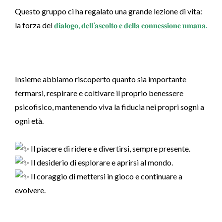
Questo gruppo ci ha regalato una grande lezione di vita:
la forza del
𝐝𝐢𝐚𝐥𝐨𝐠𝐨, 𝐝𝐞𝐥𝐥’𝐚𝐬𝐜𝐨𝐥𝐭𝐨 𝐞 𝐝𝐞𝐥𝐥𝐚 𝐜𝐨𝐧𝐧𝐞𝐬𝐬𝐢𝐨𝐧𝐞 𝐮𝐦𝐚𝐧𝐚.
Insieme abbiamo riscoperto quanto sia importante
fermarsi, respirare e coltivare il proprio benessere
psicofisico, mantenendo viva la fiducia nei propri sogni a
ogni età.
Il piacere di ridere e divertirsi, sempre presente.
Il desiderio di esplorare e aprirsi al mondo.
Il coraggio di mettersi in gioco e continuare a
evolvere.