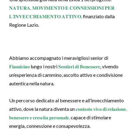
𝐍𝐀𝐓𝐔𝐑𝐀, 𝐌𝐎𝐕𝐈𝐌𝐄𝐍𝐓𝐎 𝐄 𝐂𝐎𝐍𝐍𝐄𝐒𝐒𝐈𝐎𝐍𝐈 𝐏𝐄𝐑
𝐋’𝐈𝐍𝐕𝐄𝐂𝐂𝐇𝐈𝐀𝐌𝐄𝐍𝐓𝐎 𝐀𝐓𝐓𝐈𝐕𝐎,
finanziato dalla
Regione Lazio.
Abbiamo accompagnato i meravigliosi senior di
𝐅𝐢𝐮𝐦𝐢𝐜𝐢𝐧𝐨
lungo i nostri
𝐒𝐞𝐧𝐭𝐢𝐞𝐫𝐢 𝐝𝐢 𝐁𝐞𝐧𝐞𝐬𝐬𝐞𝐫𝐞
, vivendo
un’esperienza di cammino, ascolto attivo e condivisione
autentica nella natura.
Un percorso dedicato al benessere e all’invecchiamento
attivo, dove la natura diventa un
𝐜𝐨𝐧𝐭𝐞𝐬𝐭𝐨 𝐯𝐢𝐯𝐨 𝐝𝐢 𝐫𝐞𝐥𝐚𝐳𝐢𝐨𝐧𝐞,
𝐛𝐞𝐧𝐞𝐬𝐬𝐞𝐫𝐞 𝐞 𝐜𝐫𝐞𝐬𝐜𝐢𝐭𝐚 𝐩𝐞𝐫𝐬𝐨𝐧𝐚𝐥𝐞,
capace di stimolare
energia, connessione e consapevolezza.