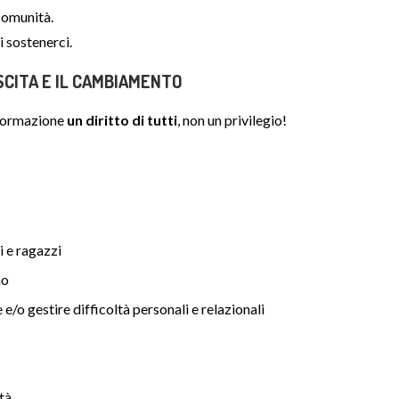
 comunità.
i sostenerci.
SCITA E IL CAMBIAMENTO
 formazione
un diritto di tutti
, non un privilegio!
i e ragazzi
no
e/o gestire difficoltà personali e relazionali
tà.