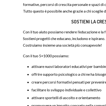
formative, percorsi di crescita personale e spazi di
Tutto questo è possibile anche grazie a chi sceglie d
SOSTIENI LA CRE
Con il tuo aiuto possiamo rendere l’educazione e la
Sostieni progetti che educano, includono e ispirano.
Costruiamo insieme una società più consapevole!
Con il tuo 5×1000 possiamo:
attivare nuovi laboratori educativi per bambin
offrire supporto psicologico a chi ne ha bisog
creare percorsi formativi pensati per prevenire 
facilitare lo sviluppo individuale e collettivo
attivare sportelli di ascolto e orientamento
promuovere un impatto concreto nella comuni