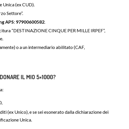
ne Unica (ex CUD).
rzo Settore”.
ing APS
:
97900600582
.
 la dicitura “DESTINAZIONE CINQUE PER MILLE IRPEF”,
e.
amente) o a un intermediario abilitato (CAF,
ONARE IL MIO 5×1000?
a:
0,
diti (ex Unico), e se sei esonerato dalla dichiarazione dei
tificazione Unica.