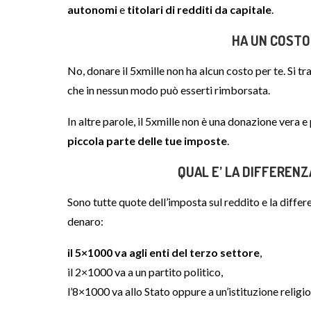
autonomi
e
titolari di redditi da capitale
.
HA UN COSTO
No, donare il 5xmille non ha alcun costo per te. Si t
che in nessun modo può esserti rimborsata.
In altre parole, il 5xmille non è una donazione vera 
piccola parte delle tue imposte
.
QUAL E’ LA DIFFERENZA
Sono tutte quote dell’imposta sul reddito e la differe
denaro:
il 5×1000 va agli enti del terzo settore
,
il 2×1000 va a un partito politico,
l’8×1000 va allo Stato oppure a un’istituzione religio