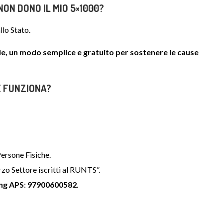
NON DONO IL MIO 5×1000?
llo Stato.
le,
un modo semplice e gratuito per sostenere le cause
 FUNZIONA?
ersone Fisiche.
rzo Settore iscritti al RUNTS”.
ing APS
:
97900600582
.