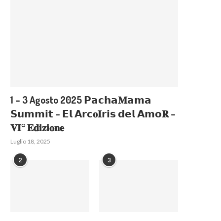
1 – 3 Agosto 2025 𝗣𝗮𝗰𝗵𝗮𝐌𝗮𝗺𝗮
𝗦𝘂𝗺𝗺𝗶𝘁 – 𝗘𝗹 𝗔𝗿𝗰𝐨𝐈𝗿𝗶𝘀 𝗱𝗲𝗹 𝗔𝗺𝗼𝐑 –
𝐕𝐈° 𝐄𝐝𝐢𝐳𝐢𝐨𝐧𝐞
Luglio 18, 2025
2
3