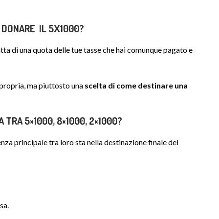
 DONARE IL 5X1000?
ratta di una quota delle tue tasse che hai comunque pagato e
e propria, ma piuttosto una
scelta di come destinare una
 TRA 5×1000, 8×1000, 2×1000?
nza principale tra loro sta nella destinazione finale del
sa.