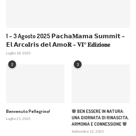
1 – 3 Agosto 2025 𝗣𝗮𝗰𝗵𝗮𝐌𝗮𝗺𝗮 𝗦𝘂𝗺𝗺𝗶𝘁 –
𝗘𝗹 𝗔𝗿𝗰𝐨𝐈𝗿𝗶𝘀 𝗱𝗲𝗹 𝗔𝗺𝗼𝐑 – 𝐕𝐈° 𝐄𝐝𝐢𝐳𝐢𝐨𝐧𝐞
Luglio 18, 2025
2
3
Benvenuto Pellegrino!
🌸 BEN ESSERE IN NATURA:
UNA GIORNATA DI RINASCITA,
Luglio 21, 2025
ARMONIA E CONNESSIONE 🌸
Settembre 12, 2025