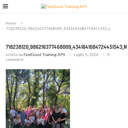
Home
718238120_986216377468009_4341641084724451543_n
718238120_986216377468009_4341641084724451543_N
scritto da
FeelGood Training APS
Luglio 5, 2026
0
commenti