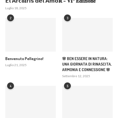
𝗘𝗹 𝗔𝗿𝗰𝐨𝐈𝗿𝗶𝘀 𝗱𝗲𝗹 𝗔𝗺𝗼𝐑 – 𝐕𝐈° 𝐄𝐝𝐢𝐳𝐢𝐨𝐧𝐞
Luglio 18, 2025
2
3
Benvenuto Pellegrino!
🌸 BEN ESSERE IN NATURA:
UNA GIORNATA DI RINASCITA,
Luglio 21, 2025
ARMONIA E CONNESSIONE 🌸
Settembre 12, 2025
4
5