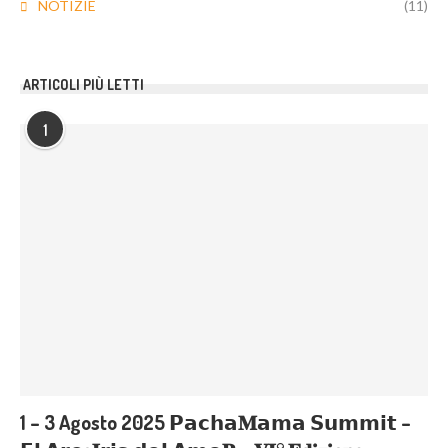
NOTIZIE
(11)
ARTICOLI PIÙ LETTI
1
1 – 3 Agosto 2025 𝗣𝗮𝗰𝗵𝗮𝐌𝗮𝗺𝗮 𝗦𝘂𝗺𝗺𝗶𝘁 –