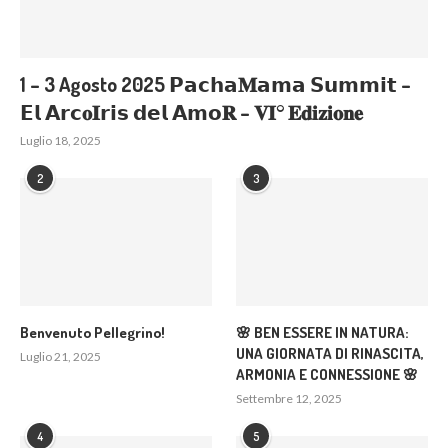
1 – 3 Agosto 2025 𝗣𝗮𝗰𝗵𝗮𝐌𝗮𝗺𝗮 𝗦𝘂𝗺𝗺𝗶𝘁 –
𝗘𝗹 𝗔𝗿𝗰𝐨𝐈𝗿𝗶𝘀 𝗱𝗲𝗹 𝗔𝗺𝗼𝐑 – 𝐕𝐈° 𝐄𝐝𝐢𝐳𝐢𝐨𝐧𝐞
Luglio 18, 2025
2
3
Benvenuto Pellegrino!
🌸 BEN ESSERE IN NATURA:
UNA GIORNATA DI RINASCITA,
Luglio 21, 2025
ARMONIA E CONNESSIONE 🌸
Settembre 12, 2025
4
5