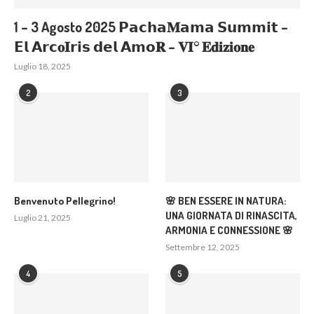
1 – 3 Agosto 2025 𝗣𝗮𝗰𝗵𝗮𝐌𝗮𝗺𝗮 𝗦𝘂𝗺𝗺𝗶𝘁 –
𝗘𝗹 𝗔𝗿𝗰𝐨𝐈𝗿𝗶𝘀 𝗱𝗲𝗹 𝗔𝗺𝗼𝐑 – 𝐕𝐈° 𝐄𝐝𝐢𝐳𝐢𝐨𝐧𝐞
Luglio 18, 2025
2
3
Benvenuto Pellegrino!
🌸 BEN ESSERE IN NATURA:
UNA GIORNATA DI RINASCITA,
Luglio 21, 2025
ARMONIA E CONNESSIONE 🌸
Settembre 12, 2025
4
5