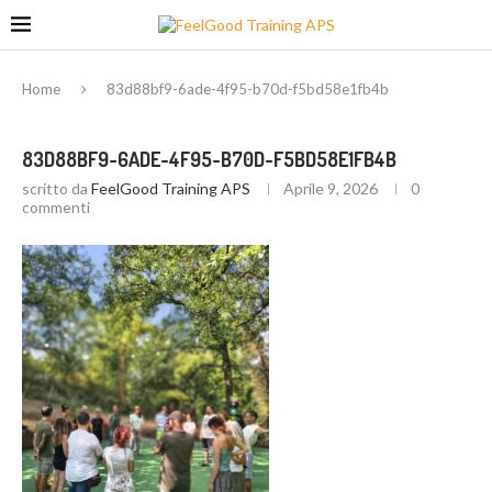
Home
83d88bf9-6ade-4f95-b70d-f5bd58e1fb4b
83D88BF9-6ADE-4F95-B70D-F5BD58E1FB4B
scritto da
FeelGood Training APS
Aprile 9, 2026
0
commenti