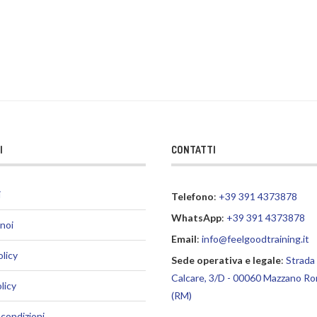
I
CONTATTI
i
Telefono
:
+39 391 4373878
WhatsApp
:
+39 391 4373878
 noi
Email
:
info@feelgoodtraining.it
olicy
Sede operativa e legale
:
Strada 
Calcare, 3/D - 00060 Mazzano R
licy
(RM)
 condizioni