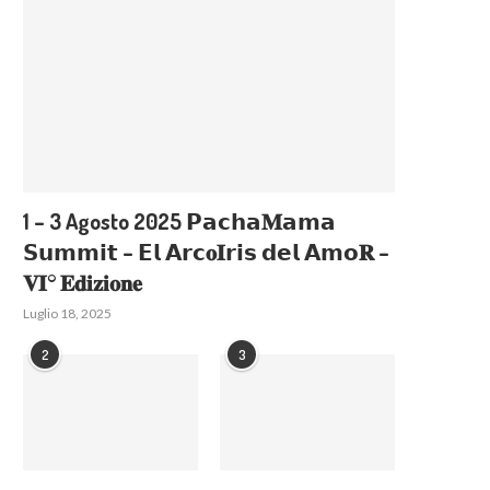
1 – 3 Agosto 2025 𝗣𝗮𝗰𝗵𝗮𝐌𝗮𝗺𝗮
𝗦𝘂𝗺𝗺𝗶𝘁 – 𝗘𝗹 𝗔𝗿𝗰𝐨𝐈𝗿𝗶𝘀 𝗱𝗲𝗹 𝗔𝗺𝗼𝐑 –
𝐕𝐈° 𝐄𝐝𝐢𝐳𝐢𝐨𝐧𝐞
Luglio 18, 2025
2
3