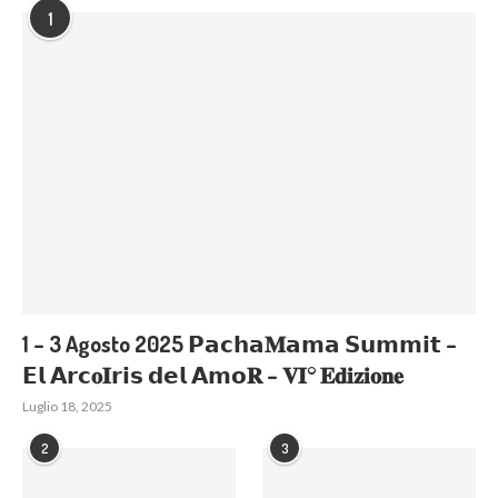
1
1 – 3 Agosto 2025 𝗣𝗮𝗰𝗵𝗮𝐌𝗮𝗺𝗮 𝗦𝘂𝗺𝗺𝗶𝘁 –
𝗘𝗹 𝗔𝗿𝗰𝐨𝐈𝗿𝗶𝘀 𝗱𝗲𝗹 𝗔𝗺𝗼𝐑 – 𝐕𝐈° 𝐄𝐝𝐢𝐳𝐢𝐨𝐧𝐞
Luglio 18, 2025
2
3